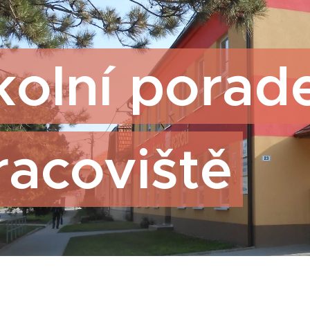
kolní porad
racoviště