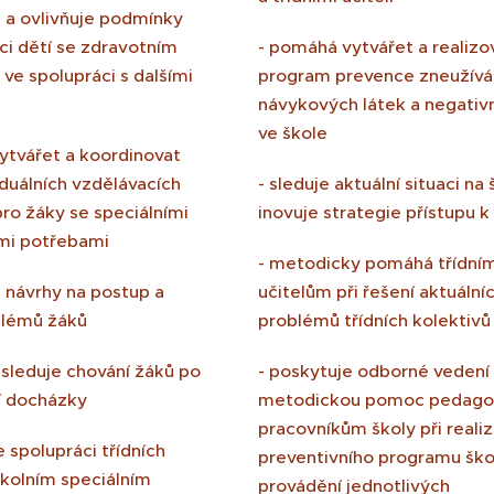
e a ovlivňuje podmínky
ci dětí se zdravotním
- pomáhá vytvářet a realizo
ve spolupráci s dalšími
program prevence zneužívá
návykových látek a negativn
ve škole
ytvářet a koordinovat
iduálních vzdělávacích
- sleduje aktuální situaci na 
ro žáky se speciálními
inovuje strategie přístupu k
mi potřebami
- metodicky pomáhá třídní
á návrhy na postup a
učitelům při řešení aktuální
blémů žáků
problémů třídních kolektivů
 sleduje chování žáků po
- poskytuje odborné vedení
í docházky
metodickou pomoc pedag
pracovníkům školy při realiz
e spolupráci třídních
preventivního programu škol
školním speciálním
provádění jednotlivých