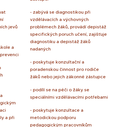
vat
- zabývá se diagnostikou při
ní
vzdělávacích a výchovných
ích jevů
problémech žáků, provádí depistáž
specifických poruch učení, zajišťuje
diagnostiku a depistáž žáků
škole a
nadaných
 prevenci
- poskytuje konzultační a
m
poradenskou činnost pro rodiče
ch
žáků nebo jejich zákonné zástupce
- podílí se na péči o žáky se
 a
speciálními vzdělávacími potřebami
ogickým
aci
- poskytuje konzultace a
y a při
metodickou podporu
pedagogickým pracovníkům