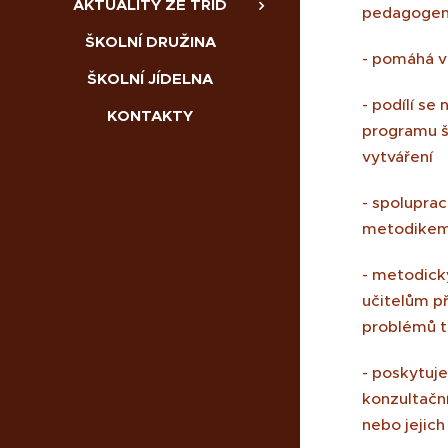
AKTUALITY ZE TŘÍD
pedagoge
ŠKOLNÍ DRUŽINA
- pomáhá v
ŠKOLNÍ JÍDELNA
- podílí se
KONTAKTY
programu š
vytváření
- spoluprac
metodikem
- metodick
učitelům př
problémů tř
- poskytuj
konzultačn
nebo jejic