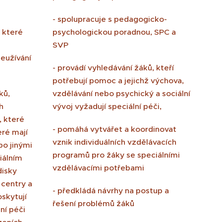
- spolupracuje s pedagogicko-
, které
psychologickou poradnou, SPC a
SVP
eužívání
- provádí vyhledávání žáků, kteří
potřebují pomoc a jejichž výchova,
ků,
vzdělávání nebo psychický a sociální
h
vývoj vyžadují speciální péči,
, které
- pomáhá vytvářet a koordinovat
ré mají
vznik individuálních vzdělávacích
bo jinými
programů pro žáky se speciálními
ciálním
vzdělávacími potřebami
disky
 centry a
- předkládá návrhy na postup a
oskytují
řešení problémů žáků
lní péči