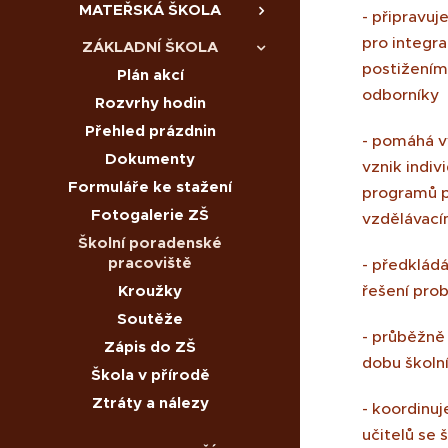
MATEŘSKÁ ŠKOLA
- připravuj
pro integra
ZÁKLADNÍ ŠKOLA
postižením 
Plán akcí
odborníky
Rozvrhy hodin
Přehled prázdnin
- pomáhá v
Dokumenty
vznik indiv
Formuláře ke stažení
programů p
Fotogalerie ZŠ
vzdělávací
Školní poradenské
pracoviště
- předklád
Kroužky
řešení pro
Soutěže
- průběžně
Zápis do ZŠ
dobu školn
Škola v přírodě
Ztráty a nálezy
- koordinuj
učitelů se 