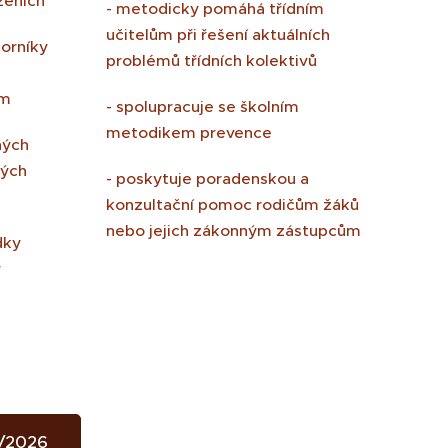
ízeních
- metodicky pomáhá třídním
učitelům při řešení aktuálních
borníky
problémů třídních kolektivů
ům
- spolupracuje se školním
metodikem prevence
ných
vých
- poskytuje poradenskou a
konzultační pomoc rodičům žáků
nebo jejich zákonným zástupcům
dky
y
/2026