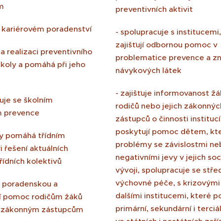
m
preventivních aktivit
 kariérovém poradenství
- spolupracuje s institucemi
zajišťují odbornou pomoc v
 na realizaci preventivního
problematice prevence a zn
koly a pomáhá při jeho
návykových látek
- zajišťuje informovanost žá
uje se školním
rodičů nebo jejich zákonnýc
 prevence
zástupců o činnosti institucí
poskytují pomoc dětem, kte
y pomáhá třídním
problémy se závislostmi ne
i řešení aktuálních
negativními jevy v jejich so
ídních kolektivů
vývoji, spolupracuje se stře
výchovné péče, s krizovými
e poradenskou a
dalšími institucemi, které p
í pomoc rodičům žáků
primární, sekundární i terciá
h zákonným zástupcům