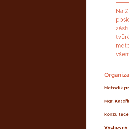
Na Z
posk
zást
tvůr
meto
všem
Organiza
M
etodik p
Mgr. Kateř
konzultace
Výchovný 