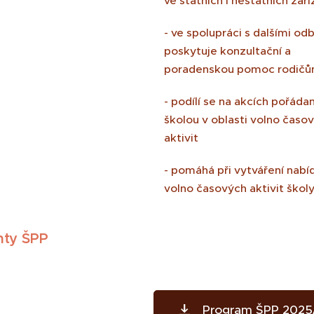
ve státních i nestátních zař
- ve spolupráci s dalšími od
poskytuje konzultační a
poradenskou pomoc rodič
- podílí se na akcích pořáda
školou v oblasti volno časo
aktivit
- pomáhá při vytváření nabí
volno časových aktivit škol
ty ŠPP
Program ŠPP 2025