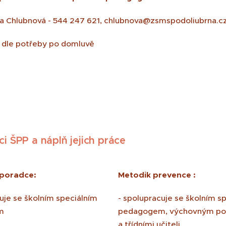
a Chlubnová - 544 247 621, chlubnova@zsmspodoliubrna.c
 dle potřeby po domluvě
ci ŠPP a náplň jejich práce
poradce:
Metodik prevence :
uje se školním speciálním
- spolupracuje se školním s
m
pedagogem, výchovným p
a třídními učiteli