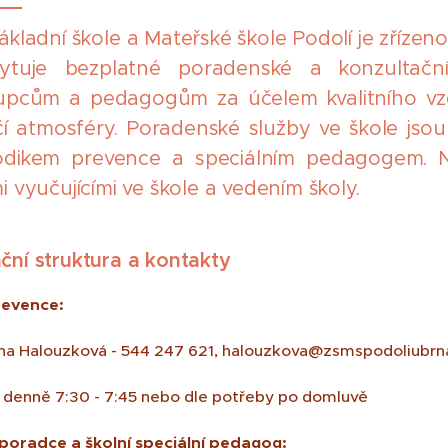
ákladní škole a Mateřské škole Podolí je zřízen
ytuje bezplatné poradenské a konzultačn
upcům a pedagogům za účelem kvalitního vzdě
čí atmosféry. Poradenské služby ve škole js
dikem prevence a speciálním pedagogem. Ne
i vyučujícími ve škole a vedením školy.
ční struktura a kontakty
revence:
ina Halouzková - 544 247 621, halouzkova@zsmspodoliubrn
 denně 7:30 - 7:45 nebo dle potřeby po domluvě
poradce a š
kolní speciální pedagog: