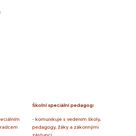
z
Školní speciální pedagog:
peciálním
- komunikuje s vedením školy,
oradcem
pedagogy, žáky a zákonnými
zástupci