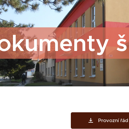
okumenty š
Provozní řád