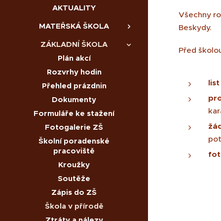
AKTUALITY
Všechny roč
MATEŘSKÁ ŠKOLA
Beskydy.
ZÁKLADNÍ ŠKOLA
Před školo
Plán akcí
Rozvrhy hodin
lis
Přehled prázdnin
pro
Dokumenty
kar
Formuláře ke stažení
žá
Fotogalerie ZŠ
pot
Školní poradenské
pracoviště
fot
Kroužky
Soutěže
Zápis do ZŠ
Škola v přírodě
Ztráty a nálezy