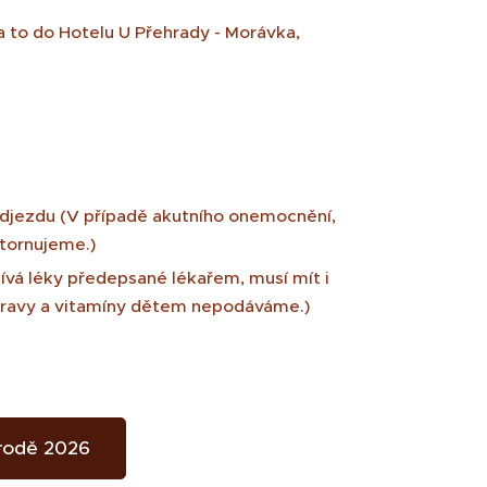
 a to do Hotelu U Přehrady - Morávka,
djezdu (V případě akutního onemocnění,
stornujeme.)
ívá léky předepsané lékařem, musí mít i
 stravy a vitamíny dětem nepodáváme.)
írodě 2026