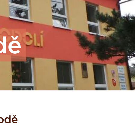
dě
rodě