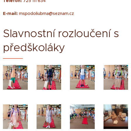
Telefon:
725 111 634
E-mail:
mspodoliubrna@seznam.cz
Slavnostní rozloučení s
předškoláky