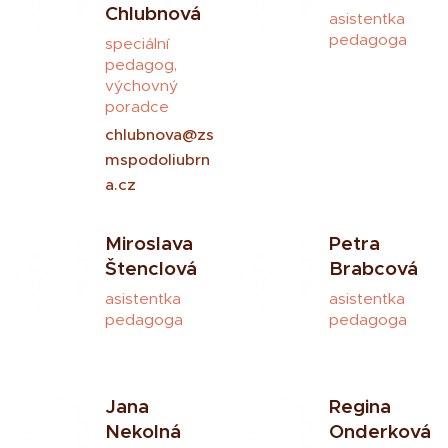
Chlubnová
asistentka
pedagoga
speciální
pedagog,
výchovný
poradce
chlubnova@zs
mspodoliubrn
a.cz
Miroslava
Petra
Štenclová
Brabcová
asistentka
asistentka
pedagoga
pedagoga
Jana
Regina
Nekolná
Onderková