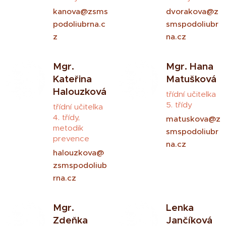
kanova@zsms
dvorakova@z
podoliubrna.c
smspodoliubr
z
na.cz
Mgr.
Mgr. Hana
Kateřina
Matušková
Halouzková
třídní učitelka
5. třídy
třídní učitelka
4. třídy,
matuskova@z
metodik
smspodoliubr
prevence
na.cz
halouzkova@
zsmspodoliub
rna.cz
Mgr.
Lenka
Zdeňka
Jančíková