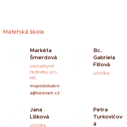
Mateřská škola
Markéta
Bc.
Šmerdová
Gabriela
Fillová
zástupkyně
ředitelky pro
učitelka
MŠ
mspodoliubrn
a@seznam.cz
Jana
Petra
Lišková
Turkovičov
á
učitelka