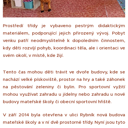
Prostředí třídy je vybaveno pestrým didaktickým
materiálem, podporující jejich přirozený vývoj. Pobyt
venku patří neodmyslitelně k dopoledním činnostem,
kdy děti rozvíjí pohyb, koordinaci těla, ale i orientaci ve
svém okolí, v místě, kde žijí.
Tento čas mohou děti trávit ve dvoře budovy, kde se
nachází velké pískoviště, prostor na hry a také záhonek
na pěstování zeleniny či bylin. Pro sportovní vyžití
mohou využívat zahradu u jídelny nebo zahradu u nové
budovy mateřské školy či obecní sportovní hřiště.
V září 2014 byla otevřena v ulici Rybník nová budova
mateřské školy a v ní dvě prostorné třídy. Nyní jsou tyto