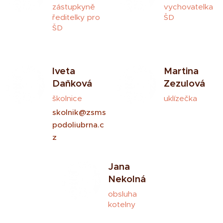
zástupkyně
vychovatelka
ředitelky pro
ŠD
ŠD
Iveta
Martina
Daňková
Zezulová
školnice
uklízečka
skolnik@zsms
podoliubrna.c
z
Jana
Nekolná
obsluha
kotelny