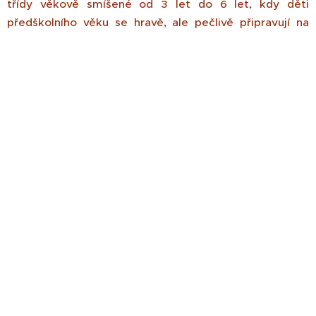
třídy věkově smíšené od 3 let do 6 let, kdy děti
předškolního věku se hravě, ale pečlivě připravují na
vstup do první třídy základní školy.
O vzdělávání a soužití dětí se starají vždy dvě paní
učitelky. Dle aktuální potřeby bývá i zde ve třídách
přítomna paní asistentka.
Aby nové prostory byly stále tak krásné, tak o to se
stará paní školnice, stejně tak o stravu, která je také
dovážena z místní školní jídelny.