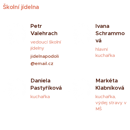
Školní jídelna
Petr
Ivana
Valehrach
Schrammo
vá
vedoucí školní
jídelny
hlavní
kuchařka
jidelnapodoli
@email.cz
Daniela
Markéta
Pastyříková
Klabníková
kuchařka
kuchařka,
výdej stravy v
MŠ