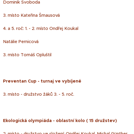
Dominik Svoboda
3. místo Kateřina Šmausová
4. a 5. roč: 1. - 2. místo Ondřej Koukal
Natálie Pernicová
3. místo Tomáš Opluštil
Preventan Cup - turnaj ve vybíjené
3. místo - družstvo žáků 3. - 5. roč.
Ekologická olympiáda - oblastní kolo ( 15 družstev)
2. místo - družstvo ve složení: Ondřej Koukal, Michal Günther,