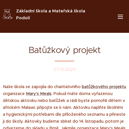
Základní škola a Mateřská škola
Podolí
Batůžkový projekt
07.10.2025
Naše škola se zapojila do charitativního
batůžkového projektu
organizace
Mary's Meals
. Pokud máte doma vyřazenou
dětskou aktovku nebo batůžek a rádi byste pomohli dětem v
africkém Malawi, připojte se k nám. Aktovku naplňte školními
a hygienickými potřebami dle přiloženého seznamu a přineste
ji do školy. Aktovky budeme sbírat do 14. listopadu, potom je
odvezeme do skladu v Brně. Jakmile organizace Mary's Meals