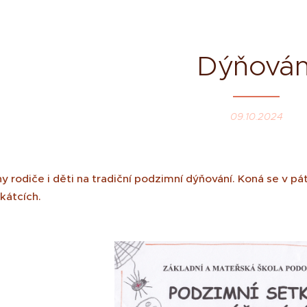
Dýňován
09.10.2024
rodiče i děti na tradiční podzimní dýňování. Koná se v pát
akátcích.