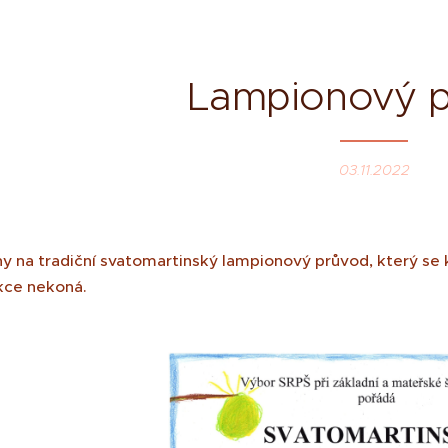
Lampionový 
03.11.2022
 na tradiční svatomartinský lampionový průvod, který se ko
kce nekoná.