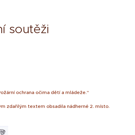
ní soutěži
 "Požární ochrana očima dětí a mládeže."
svým zdařilým textem obsadila nádherné 2. místo.