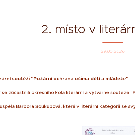
2. místo v literár
29.05.2026
terární soutěži "Požární ochrana očima dětí a mládeže"
y se zúčastnili okresního kola literární a výtvarné soutěže
 uspěla Barbora Soukupová, která v literární kategorii se 