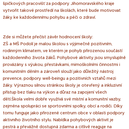
špičkových pracovišť za podpory Jihomoravského kraje
vytvořit takové prostředí na školách, které bude motivovat
žáky ke každodennímu pohybu a péči o zdraví.
Zde si můžete přečíst závěr hodnocení školy:
ZŠ a MŠ Podolí je malou školou s výjimečně pozitivním,
rodinným klimatem, ve kterém je pohyb přirozenou součástí
každodenního života žáků. Pohybové aktivity jsou smysluplně
provázány s výukou, přestávkami, mimoškolními činnostmi i
komunitním děním a zároveň slouží jako důležitý nástroj
prevence, podpory well-beingu a pozitivních vztahů mezi
žáky. Výraznou silnou stránkou školy je otevřený a inkluzivní
přístup bez tlaku na výkon a důraz na zapojení všech
dětí.Škola velmi dobře využívá své místní a komunitní vazby,
zejména spolupráci se sportovními spolky, obcí a rodiči. Díky
tomu funguje jako přirozené centrum obce v oblasti podpory
aktivního životního stylu. Nabídka pohybových aktivit je
pestrá a převážně dostupná zdarma a citlivě reaguje na