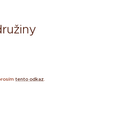
družiny
 prosím
tento odkaz
.