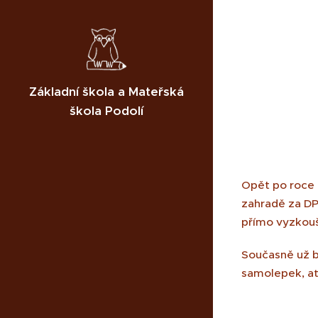
Základní škola a Mateřská
škola Podolí
Opět po roce b
zahradě za DP
přímo vyzkouše
Současně už b
samolepek, ať