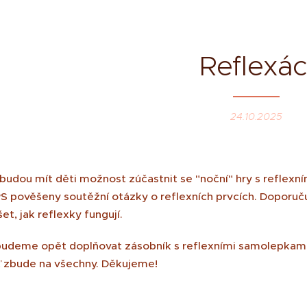
Reflexác
24.10.2025
udou mít děti možnost zúčastnit se "noční" hry s reflexním
S pověšeny soutěžní otázky o reflexních prvcích. Doporučuj
t, jak reflexky fungují.
udeme opět doplňovat zásobník s reflexními samolepkami 
 zbude na všechny. Děkujeme!