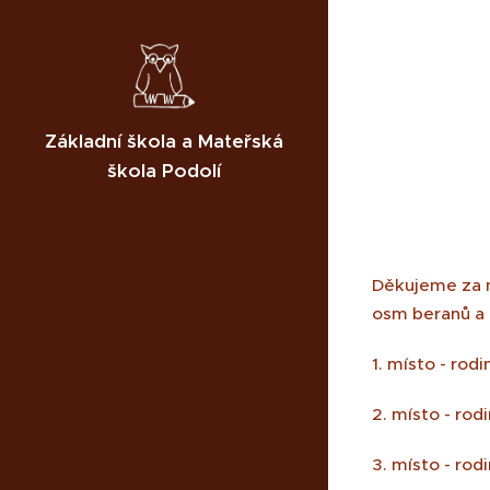
Základní škola a Mateřská
škola Podolí
Děkujeme za n
osm beranů a 
1. místo - rod
2. místo - rod
3. místo - rod