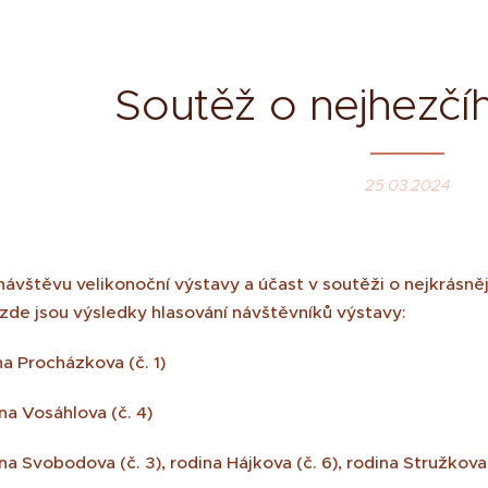
Soutěž o nejhezčí
25.03.2024
ávštěvu velikonoční výstavy a účast v soutěži o nejkrásně
zde jsou výsledky hlasování návštěvníků výstavy:
ina Procházkova (č. 1)
ina Vosáhlova (č. 4)
ina Svobodova (č. 3), rodina Hájkova (č. 6), rodina Stružkova 