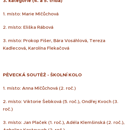
3. kategorie (4. a 5. třída)
1. místo: Marie Mlčůchová
2. místo: Eliška Rábová
3. místo: Prokop Fišer, Bára Vosáhlová, Tereza
Kadlecová, Karolína Flekačová
PĚVECKÁ SOUTĚŽ - ŠKOLNÍ KOLO
1. místo: Anna Mlčůchová (2. roč.)
2. místo: Viktorie Šebková (5. roč.), Ondřej Kvoch (3.
roč.)
3. místo: Jan Plaček (1. roč.), Adéla Klemšinská (2. roč.),
Anhelina Kostovych (2. roč.)