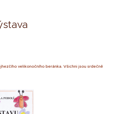
ýstava
nejhezčího velikonočního beránka. Všichni jsou srdečně