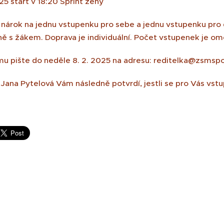
25 start v 18:20 Sprint ženy
nárok na jednu vstupenku pro sebe a jednu vstupenku pr
ě s žákem. Doprava je individuální. Počet vstupenek je o
mu pište do neděle 8. 2. 2025 na adresu: reditelka@zsmspo
 Jana Pytelová Vám následně potvrdí, jestli se pro Vás vstu