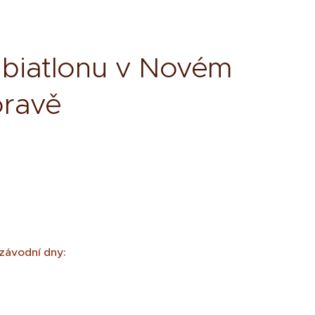
 biatlonu v Novém
oravě
závodní dny: