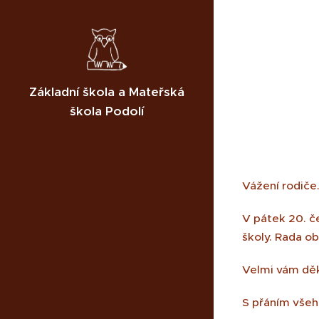
Základní škola a Mateřská
škola Podolí
Vážení rodiče
V pátek 20. če
školy. Rada o
Velmi vám děk
S přáním vše