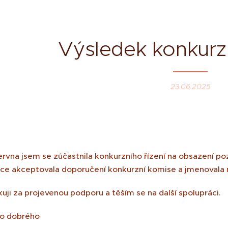
Výsledek konkurzn
23.06.2025
.
rvna jsem se zúčastnila konkurzního řízení na obsazení poz
bce akceptovala doporučení konkurzní komise a jmenovala m
uji za projevenou podporu a těším se na další spolupráci.
ho dobrého